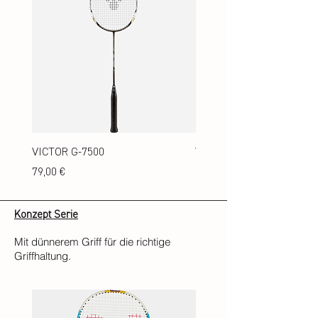
VICTOR G-7500
VICTOR G-7000
Preis
Preis
79,00 €
69,00 €
Konzept Serie
Mit dünnerem Griff für die richtige
Griffhaltung.