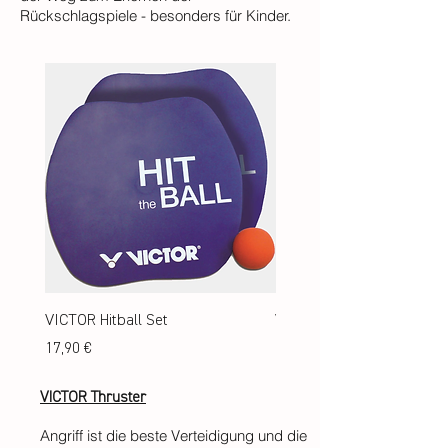
Rückschlagspiele - besonders für Kinder.
VICTOR Hitball Set
VICTOR Featherball Set 
Preis
Preis
17,90 €
19,90 €
VICTOR Thruster
Angriff ist die beste Verteidigung und die