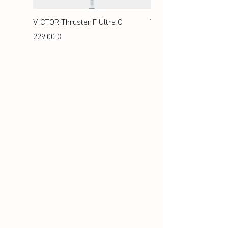
VICTOR Thruster F Ultra C
VICTOR Thruster RYU
METALLIC C
Preis
229,00 €
Preis
199,00 €