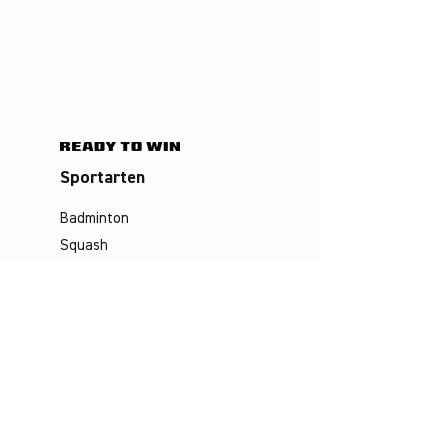
Sportarten
Badminton
Squash
Airbadminton
Unternehmen
Philosophie
Emotion & Innovation
Arbeits- & Umweltschutz