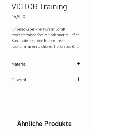
VICTOR Training
Preis
16,90 €
Kinderschläger – verkürzter Schaft, 
tropfenförmiger Kopf mit haltbarer multiflen 
Kunstsaite sorgt durch seine spezielle 
Kopfform für ein leichteres Treffen des Balls.
Material
gehärteter Stahl
Gewicht
ca. 107 g
Ähnliche Produkte