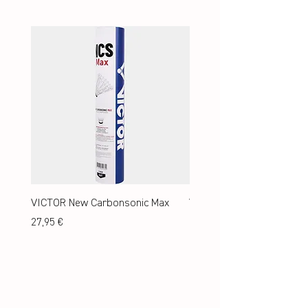
VICTOR New Carbonsonic Max
VICTOR New Carbonsonic
Preis
Preis
27,95 €
24,95 €