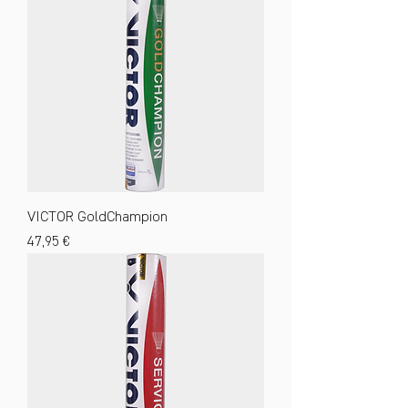
VICTOR GoldChampion
Preis
47,95 €