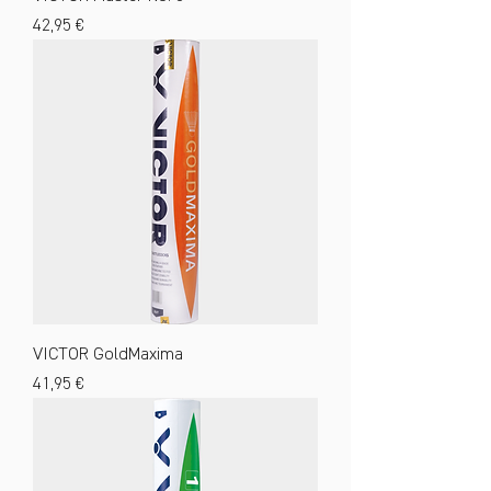
Preis
42,95 €
VICTOR GoldMaxima
Preis
41,95 €