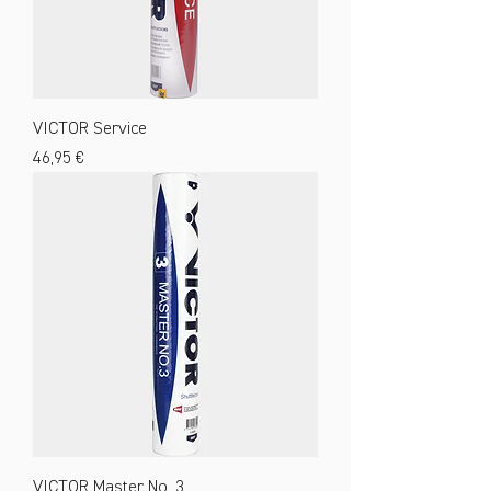
VICTOR Service
Preis
46,95 €
VICTOR Master No. 3