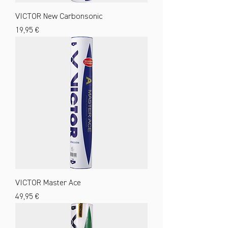
VICTOR New Carbonsonic
Preis
19,95 €
VICTOR Master Ace
Preis
49,95 €