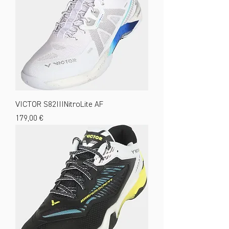
VICTOR S82IIINitroLite AF
Preis
179,00 €