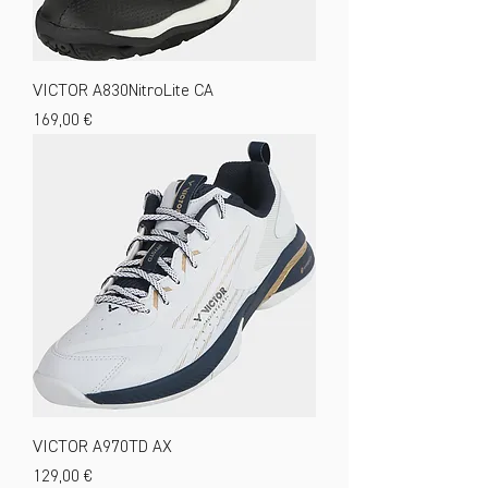
VICTOR A830NitroLite CA
Preis
169,00 €
VICTOR A970TD AX
Preis
129,00 €