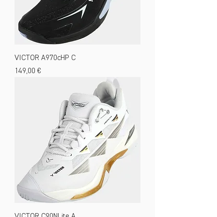
VICTOR A970cHP C
Preis
149,00 €
VICTOR C90NLite A