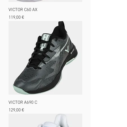
VICTOR C60 AX
Preis
119,00 €
VICTOR A690 C
Preis
129,00 €