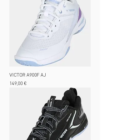
VICTOR A900F AJ
Preis
149,00 €