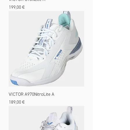
Preis
199,00 €
VICTOR A970NitroLite A
Preis
189,00 €