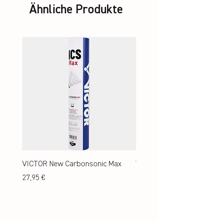
Ähnliche Produkte
VICTOR New Carbonsonic Max
VICTOR New Carbonsonic
Preis
Preis
27,95 €
24,95 €