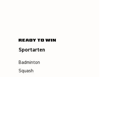
Sportarten
Badminton
Squash
Airbadminton
Unternehmen
Philosophie
Emotion & Innovation
Arbeits- & Umweltschutz
Historie