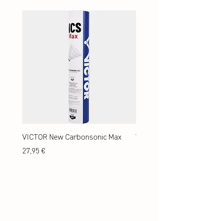
VICTOR New Carbonsonic Max
VICTOR New Carbonsonic
Preis
Preis
27,95 €
24,95 €