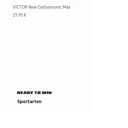
VICTOR New Carbonsonic Max
VICTOR New Carbonsonic
Preis
Preis
27,95 €
24,95 €
Sportarten
Badminton
Squash