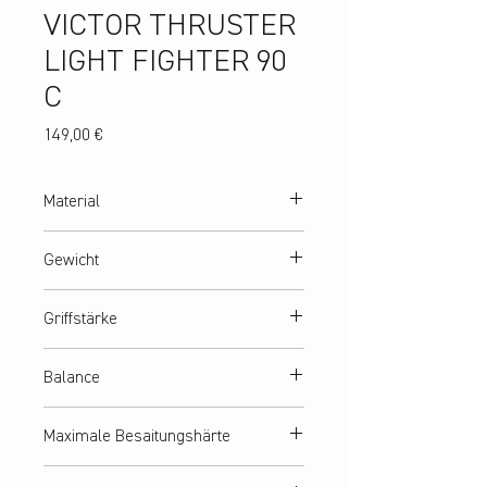
VICTOR THRUSTER
LIGHT FIGHTER 90
C
Preis
149,00 €
Material
High Resilience Modulus Graphite, Metallic
Gewicht
Carbon Fiber, PYROFIL
Abt. 80 g (4U)
Griffstärke
G2 = G5 (medium)
Balance
Leicht grifflastig
Maximale Besaitungshärte
ca. 13,5 kg