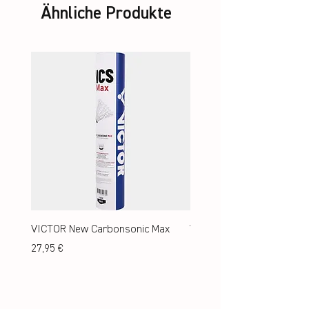
Ähnliche Produkte
VICTOR New Carbonsonic Max
VICTOR New Carbonsonic
Preis
Preis
27,95 €
24,95 €