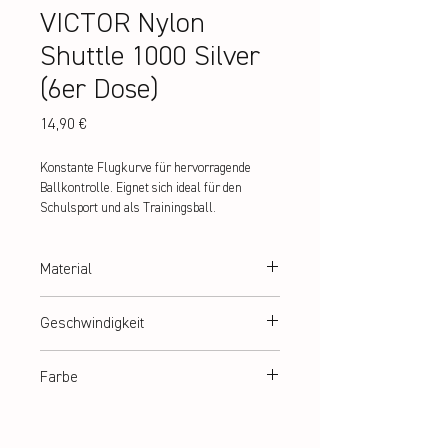
VICTOR Nylon
Shuttle 1000 Silver
(6er Dose)
Preis
14,90 €
Konstante Flugkurve für hervorragende 
Ballkontrolle. Eignet sich ideal für den 
Schulsport und als Trainingsball.
Material
100% PU Kork + Nylon-Korb
Geschwindigkeit
langsam | medium | schnell
Farbe
weiß | gelb