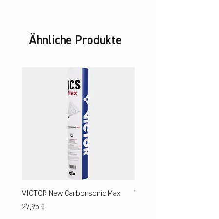
Ähnliche Produkte
VICTOR New Carbonsonic Max
VICTOR New Carbonsonic
Preis
Preis
27,95 €
24,95 €