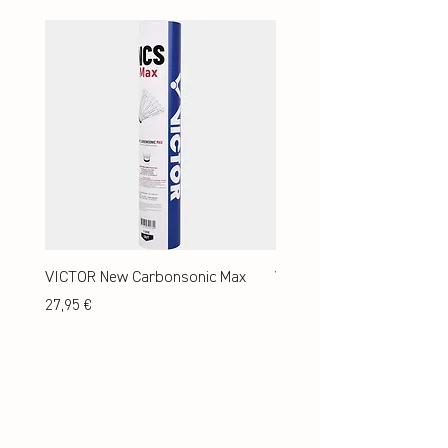
VICTOR New Carbonsonic Max
VICTOR New Carbonsonic
Preis
Preis
27,95 €
24,95 €