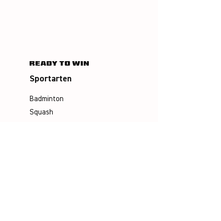
Sportarten
Badminton
Squash
Airbadminton
Unternehmen
Philosophie
Emotion & Innovation
Arbeits- & Umweltschutz
Historie