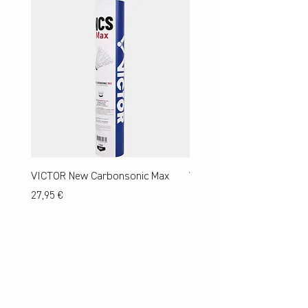
VICTOR New Carbonsonic Max
VICTOR New Carbonsonic
Preis
Preis
27,95 €
24,95 €