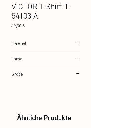
VICTOR T-Shirt T-
54103 A
Preis
42,90 €
Material
100% recycled Polyester
Farbe
White
Größe
XS-XL
Ähnliche Produkte