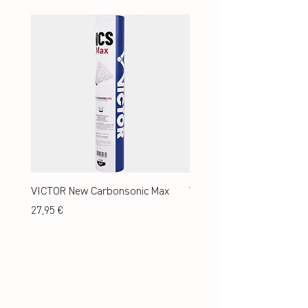
VICTOR New Carbonsonic Max
VICTOR New Carbonsonic
Preis
Preis
27,95 €
24,95 €