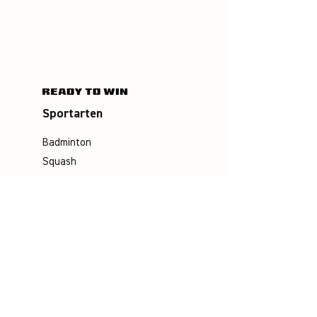
Sportarten
Badminton
Squash
Airbadminton
Unternehmen
Philosophie
Emotion & Innovation
Arbeits- & Umweltschutz
Historie