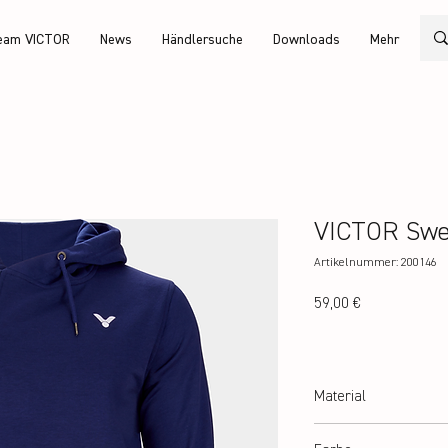
eam VICTOR
News
Händlersuche
Downloads
Mehr
VICTOR Swe
Artikelnummer: 200146
Preis
59,00 €
Material
65% Polyester, 35% Bau