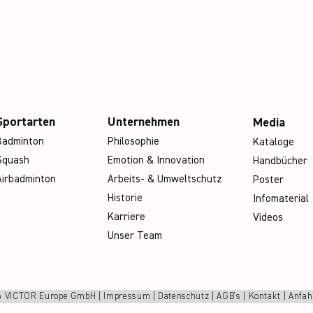
Sportarten
Unternehmen
Media
Badminton
Philosophie
Kataloge
Squash
Emotion & Innovation
Handbücher
Airbadminton
Arbeits- & Umweltschutz
Poster
Historie
Infomaterial
Karriere
Videos
Unser Team
 VICTOR Europe GmbH |
Impressum
|
Datenschutz
|
AGB's
|
Kontakt
|
Anfah