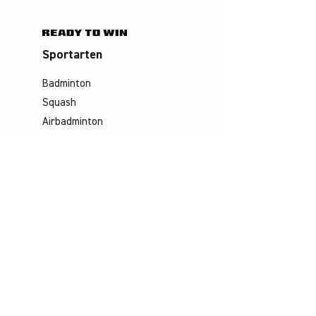
Sportarten
Badminton
Squash
Airbadminton
Unternehmen
Philosophie
Emotion & Innovation
Arbeits- & Umweltschutz
Historie
Karriere
Unser Team
Media