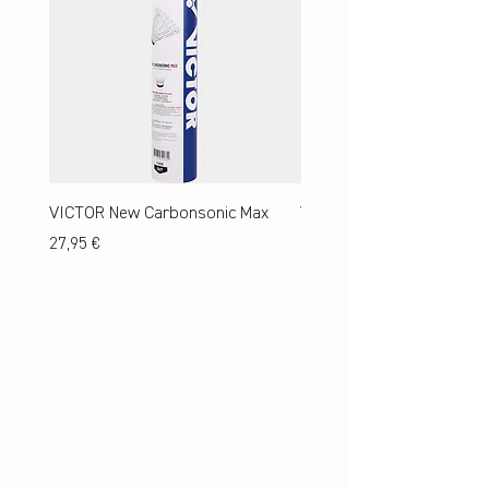
VICTOR New Carbonsonic Max
VICTOR New Carbonsonic
Preis
Preis
27,95 €
24,95 €