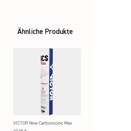
Ähnliche Produkte
VICTOR New Carbonsonic Max
VICTOR New Carbonsonic