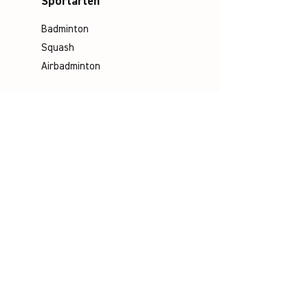
Sportarten
Badminton
Squash
Airbadminton
Unternehmen
Philosophie
Emotion & Innovation
Arbeits- & Umweltschutz
Historie
Karriere
Unser Team
Media
Kataloge
Handbücher