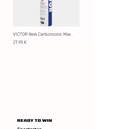
VICTOR New Carbonsonic Max
VICTOR New Carbonsonic
Preis
Preis
27,95 €
24,95 €