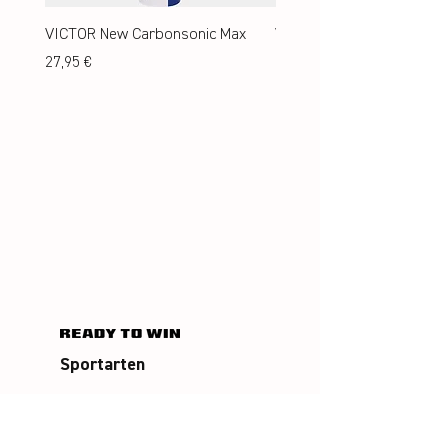
VICTOR New Carbonsonic Max
VICTOR New Carbonsonic
Preis
Preis
27,95 €
24,95 €
Sportarten
Badminton
Squash