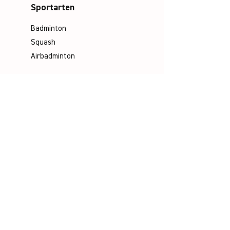
Sportarten
Badminton
Squash
Airbadminton
Unternehmen
Philosophie
Emotion & Innovation
Arbeits- & Umweltschutz
Historie
Karriere
Unser Team
Media
Kataloge