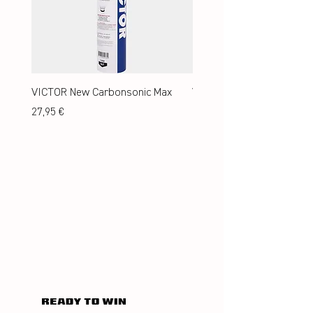
VICTOR New Carbonsonic Max
VICTOR New Carbonsonic
Preis
Preis
27,95 €
24,95 €