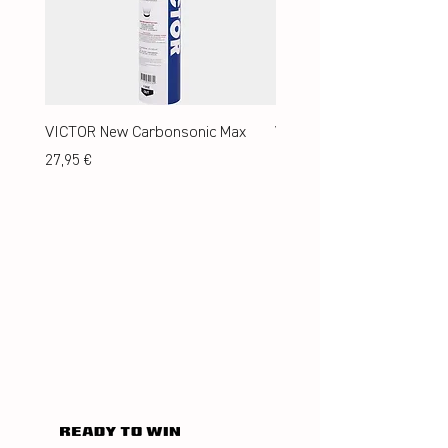
VICTOR New Carbonsonic Max
VICTOR New Carbonsonic
Preis
Preis
27,95 €
24,95 €