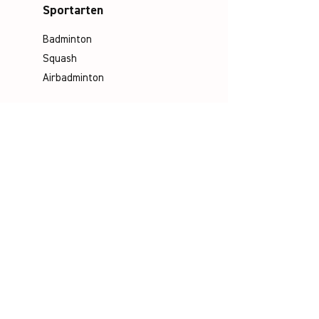
Sportarten
Badminton
Squash
Airbadminton
Unternehmen
Philosophie
Emotion & Innovation
Arbeits- & Umweltschutz
Historie
Karriere
Unser Team
Media
Kataloge