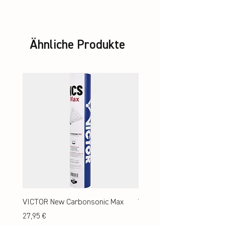
Ähnliche Produkte
VICTOR New Carbonsonic Max
VICTOR New Carbonsonic
Preis
Preis
27,95 €
24,95 €