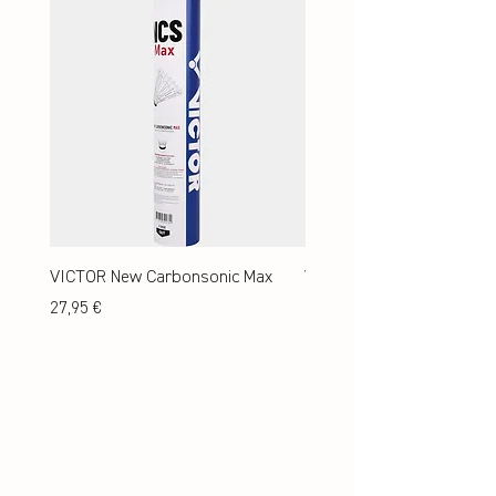
VICTOR New Carbonsonic Max
VICTOR New Carbonsonic
Preis
Preis
27,95 €
24,95 €