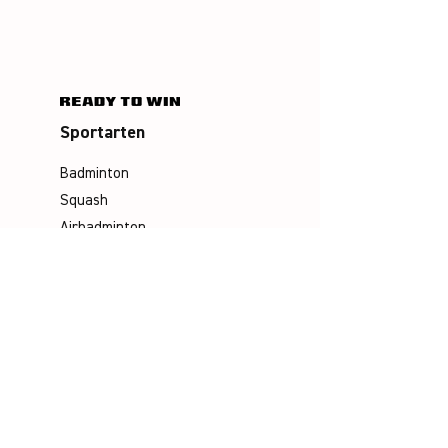
Sportarten
Badminton
Squash
Airbadminton
Unternehmen
Philosophie
Emotion & Innovation
Arbeits- & Umweltschutz
Historie
Karriere