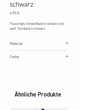
schwarz
Preis
4,90 €
Flauschiges Schweißband in schwarz und 
weiß. Stirnband in schwarz.
Material
90% Polyester, 6% Elastic, 4% Nylon
Farbe
schwarz
Ähnliche Produkte