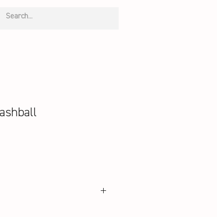
ashball
oder 2er Blister