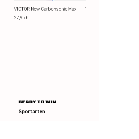
VICTOR New Carbonsonic Max
VICTOR New Carbonsonic
Preis
Preis
27,95 €
24,95 €
Sportarten
Badminton
Squash