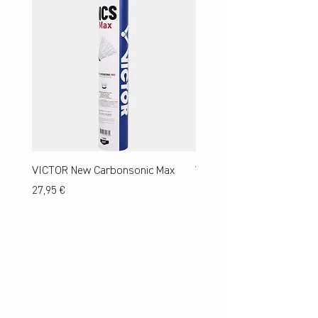
VICTOR New Carbonsonic Max
VICTOR New Carbonsonic
Preis
Preis
27,95 €
24,95 €