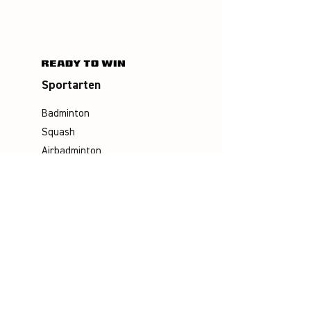
Sportarten
Badminton
Squash
Airbadminton
Unternehmen
Philosophie
Emotion & Innovation
Arbeits- & Umweltschutz
Historie
Karriere