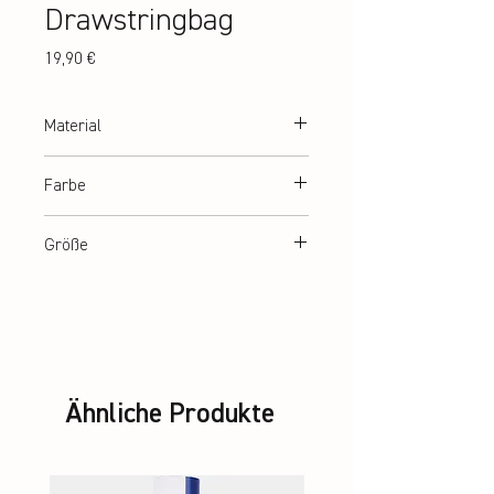
Drawstringbag
Preis
19,90 €
Material
600 D two colour melange fabric with PU-
Farbe
backing
Black
Größe
45 x 35 cm
Ähnliche Produkte