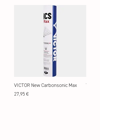
VICTOR New Carbonsonic Max
VICTOR New Carbonsonic
Preis
Preis
27,95 €
24,95 €