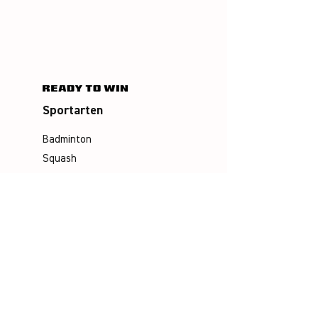
Sportarten
Badminton
Squash
Airbadminton
Unternehmen
Philosophie
Emotion & Innovation
Arbeits- & Umweltschutz
Historie