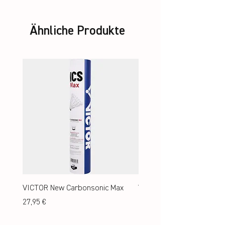
Ähnliche Produkte
VICTOR New Carbonsonic Max
VICTOR New Carbonsonic
Preis
Preis
27,95 €
24,95 €