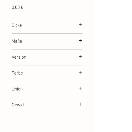
Preis
0,00 €
Dicke
4,50 mm
Maße
C-1045 standard-size
15 x 6,76 m
Version
C-1045 L BWF-size
15,4 x 7,2 m
1-, 2-, 4-pcs-construction
Farbe
blau/grün
Linien
weiß/gelb
Gewicht
Ca. 350 kg