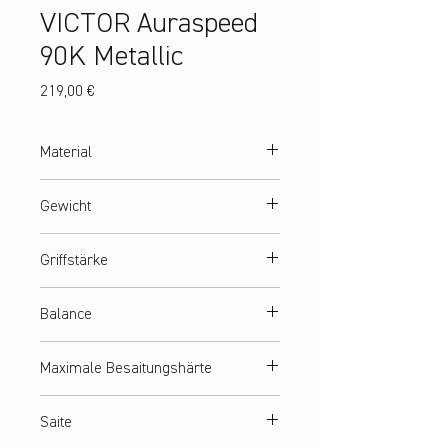
VICTOR Auraspeed
90K Metallic
Preis
219,00 €
Material
High Resilience Modulus Graphite + PYROFIL
Gewicht
+ Nano Fortify TR+
ca. 87 g (4U)
Griffstärke
G2 = G5 (medium)
Balance
Ausgewogen
Maximale Besaitungshärte
ca. 12,5 kg
Saite