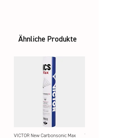
unstrung + Set VBS
Ähnliche Produkte
VICTOR New Carbonsonic Max
VICTOR New Carbonsonic