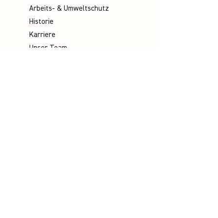
Arbeits- & Umweltschutz
Historie
Karriere
Unser Team
Media
Kataloge
Handbücher
Poster
Infomaterial
Videos
Socials