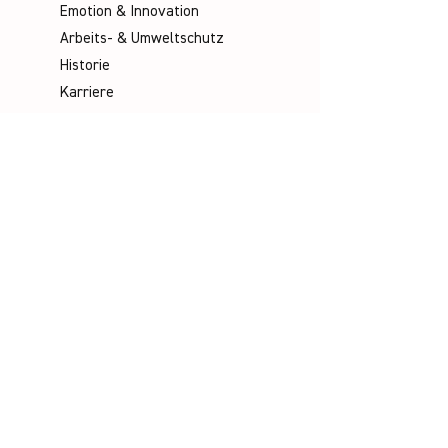
Emotion & Innovation
Arbeits- & Umweltschutz
Historie
Karriere
Unser Team
Media
Kataloge
Handbücher
Poster
Infomaterial
Videos
Socials