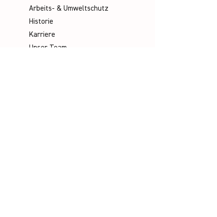
Arbeits- & Umweltschutz
Historie
Karriere
Unser Team
Media
Kataloge
Handbücher
Poster
Infomaterial
Videos
Socials