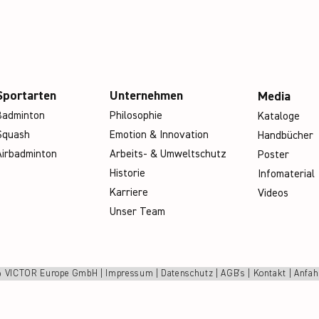
Sportarten
Unternehmen
Media
Badminton
Philosophie
Kataloge
Squash
Emotion & Innovation
Handbücher
Airbadminton
Arbeits- & Umweltschutz
Poster
Historie
Infomaterial
Karriere
Videos
Unser Team
 VICTOR Europe GmbH |
Impressum
|
Datenschutz
|
AGB's
|
Kontakt
|
Anfah