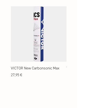
VICTOR New Carbonsonic Max
VICTOR New Carbonsonic
Preis
Preis
27,95 €
24,95 €