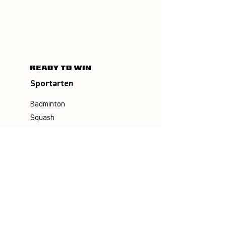
Sportarten
Badminton
Squash
Airbadminton
Unternehmen
Philosophie
Emotion & Innovation
Arbeits- & Umweltschutz
Historie