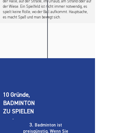
der Halle, auf der Straße, im Urlaub, am Strand oder auf
der Wiese. Ein Spielfeld ist nicht immer notwendig, es
spielt keine Rolle, wo der Ball aufkommt. Hauptsache,
es macht Spaß und man bewegt sich.
10 Gründe,
BADMINTON
ZU SPIELEN
3.
Badminton ist
preisgünstig. Wenn Sie