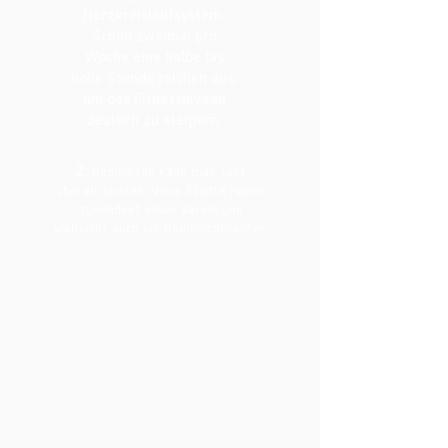
Herzkreislaufsystem.
Schon zweimal pro
Woche eine halbe bis
volle Stunde reichen aus,
um das Fitnessniveau
deutlich zu steigern.
2.
Badminton kann man fast
überall spielen. Viele Städte haben
zumindest einen Verein und
vielleicht auch ein Badmintoncenter.