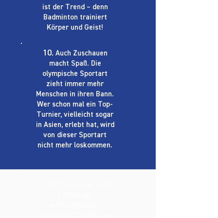
ist der Trend – denn
Badminton trainiert
Körper und Geist!
10.
Auch Zuschauen
macht Spaß. Die
olympische Sportart
zieht immer mehr
Menschen in ihren Bann.
Wer schon mal ein Top-
Turnier, vielleicht sogar
in Asien, erlebt hat, wird
von dieser Sportart
nicht mehr loskommen.
1.
Badminton ist nach
Laufen die
wirkungsvollste
Trainingsform für das