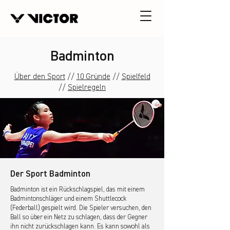
Badminton
Über den Sport
//
10 Gründe
//
Spielfeld
//
Spielregeln
Der Sport Badminton
Badminton ist ein Rückschlagspiel, das mit einem
Badmintonschläger und einem Shuttlecock
(Federball) gespielt wird. Die Spieler versuchen, den
Ball so über ein Netz zu schlagen, dass der Gegner
ihn nicht zurückschlagen kann. Es kann sowohl als