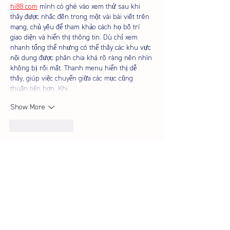
hi88 com
 mình có ghé vào xem thử sau khi 
thấy được nhắc đến trong một vài bài viết trên 
mạng, chủ yếu để tham khảo cách họ bố trí 
giao diện và hiển thị thông tin. Dù chỉ xem 
nhanh tổng thể nhưng có thể thấy các khu vực 
nội dung được phân chia khá rõ ràng nên nhìn 
không bị rối mắt. Thanh menu hiển thị dễ 
thấy, giúp việc chuyển giữa các mục cũng 
thuận tiện hơn. Khi…
Show More
Like
Reply
Anh tuấn Nguyễn
May 20
Lúc tìm hiểu về các nền tảng giải trí online, mình 
bắt gặp 
https://tylekeonhacai5.app/
 xuất hiện 
khá thường xuyên trong nhiều bài thảo luận nên 
quyết định ghé thử. Mình chủ yếu xem giao diện 
và cách sắp xếp nội dung để có cái nhìn ban đầu. 