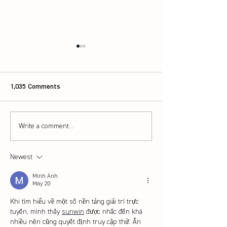
1,035 Comments
Write a comment...
How to pick the right
Advanced shoe-p
badminton rackets for
tips that even e
beginners
players might ha
Newest
Minh Ánh
May 20
Khi tìm hiểu về một số nền tảng giải trí trực 
tuyến, mình thấy 
sunwin
 được nhắc đến khá 
nhiều nên cũng quyết định truy cập thử. Ấn 