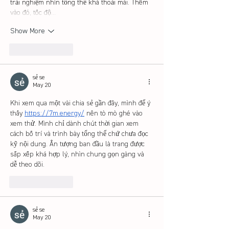
trải nghiệm nhìn tổng thể khá thoải mái. Thêm 
vào đó, tốc độ…
Show More
Like
Reply
sẻ se
May 20
Khi xem qua một vài chia sẻ gần đây, mình để ý 
thấy 
https://7m.energy/
 nên tò mò ghé vào 
xem thử. Mình chỉ dành chút thời gian xem 
cách bố trí và trình bày tổng thể chứ chưa đọc 
kỹ nội dung. Ấn tượng ban đầu là trang được 
sắp xếp khá hợp lý, nhìn chung gọn gàng và 
dễ theo dõi.
Like
Reply
sẻ se
May 20