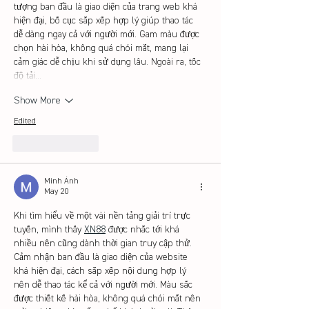
tượng ban đầu là giao diện của trang web khá 
hiện đại, bố cục sắp xếp hợp lý giúp thao tác 
dễ dàng ngay cả với người mới. Gam màu được 
chọn hài hòa, không quá chói mắt, mang lại 
cảm giác dễ chịu khi sử dụng lâu. Ngoài ra, tốc 
độ tải…
Show More
Edited
Like
Reply
Minh Ánh
May 20
Khi tìm hiểu về một vài nền tảng giải trí trực 
tuyến, mình thấy 
XN88
 được nhắc tới khá 
nhiều nên cũng dành thời gian truy cập thử. 
Cảm nhận ban đầu là giao diện của website 
khá hiện đại, cách sắp xếp nội dung hợp lý 
nên dễ thao tác kể cả với người mới. Màu sắc 
được thiết kế hài hòa, không quá chói mắt nên 